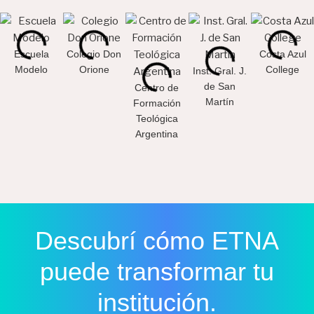
Escuela
Colegio Don
Costa Azul
Modelo
Orione
College
Inst. Gral. J.
de San
Centro de
Martín
Formación
Teológica
Argentina
Descubrí cómo ETNA
puede transformar tu
institución.