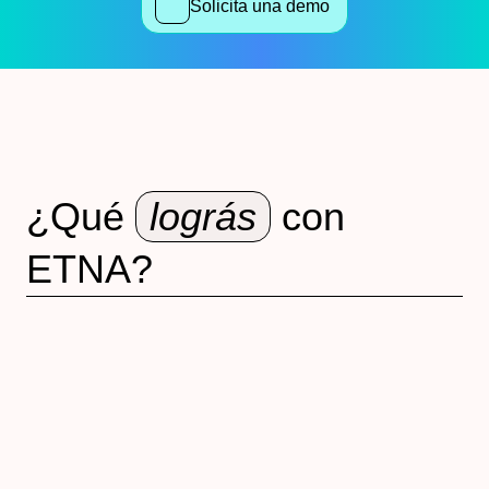
Solicita una demo
¿Qué
lográs
con
ETNA?